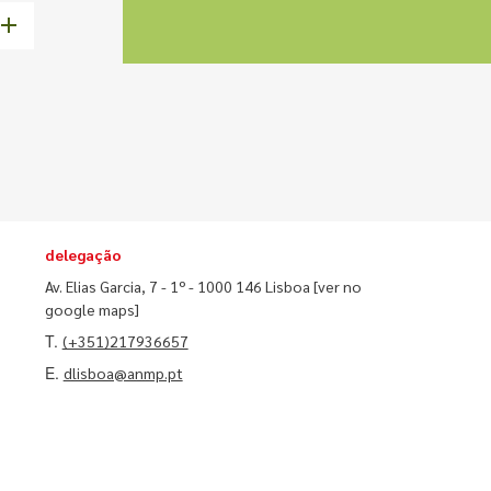
delegação
Av. Elias Garcia, 7 - 1º - 1000 146 Lisboa
[ver no
google maps]
T.
(+351)217936657
E.
dlisboa@anmp.pt