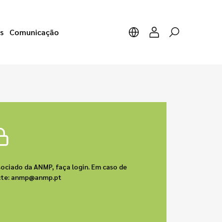
s
Comunicação
sociado da ANMP, faça login. Em caso de
acte: anmp@anmp.pt