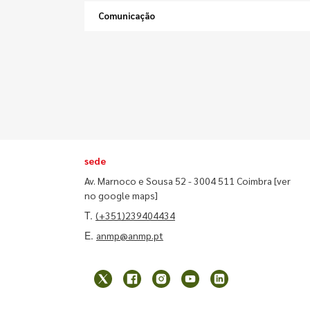
Comunicação
sede
Av. Marnoco e Sousa 52 - 3004 511 Coimbra
[ver
no google maps]
T.
(+351)239404434
E.
anmp@anmp.pt