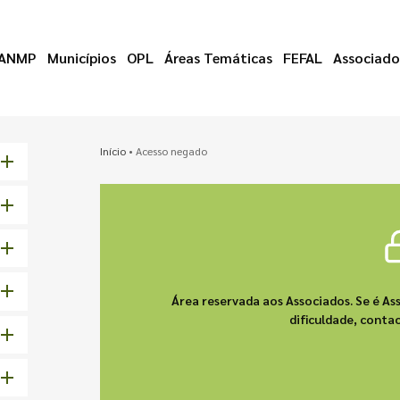
ANMP
Municípios
OPL
Áreas Temáticas
FEFAL
Associado
Início
•
Acesso negado
Área reservada aos Associados. Se é As
dificuldade, cont