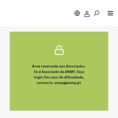
Pesquisar
Área reservada aos Associados.
Se é Associado da ANMP, faça
login. Em caso de dificuldade,
contacte: anmp@anmp.pt