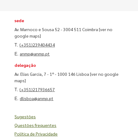
sede
Av. Marnoco e Sousa 52 - 3004 511 Coimbra
[ver no
google maps]
T.
(+351)239404434
E.
anmp@anmp.pt
delegação
Av. Elias Garcia, 7 - 1º - 1000 146 Lisboa
[ver no google
maps]
T.
(+351)217936657
E.
dlisboa@anmp.pt
Sugestões
Questões frequentes
Política de Privacidade