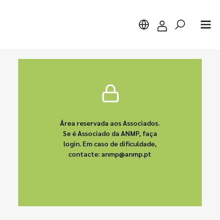
Pesquisar
Área reservada aos Associados.
Se é Associado da ANMP, faça
login. Em caso de dificuldade,
contacte: anmp@anmp.pt