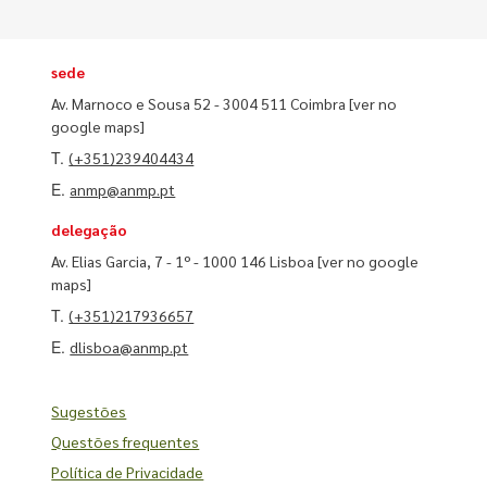
sede
Av. Marnoco e Sousa 52 - 3004 511 Coimbra
[ver no
google maps]
T.
(+351)239404434
E.
anmp@anmp.pt
delegação
Av. Elias Garcia, 7 - 1º - 1000 146 Lisboa
[ver no google
maps]
T.
(+351)217936657
E.
dlisboa@anmp.pt
Sugestões
Questões frequentes
Política de Privacidade