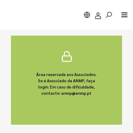
Pesquisar
Área reservada aos Associados.
Se é Associado da ANMP, faça
login. Em caso de dificuldade,
contacte: anmp@anmp.pt