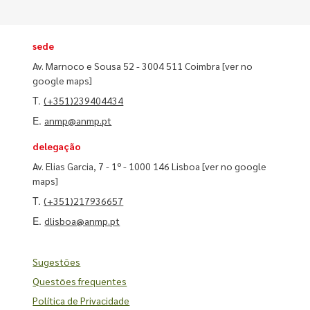
sede
Av. Marnoco e Sousa 52 - 3004 511 Coimbra
[ver no
google maps]
T.
(+351)239404434
E.
anmp@anmp.pt
delegação
Av. Elias Garcia, 7 - 1º - 1000 146 Lisboa
[ver no google
maps]
T.
(+351)217936657
E.
dlisboa@anmp.pt
Sugestões
Questões frequentes
Política de Privacidade