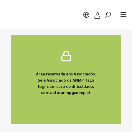
Pesquisar
Área reservada aos Associados.
Se é Associado da ANMP, faça
login. Em caso de dificuldade,
contacte: anmp@anmp.pt