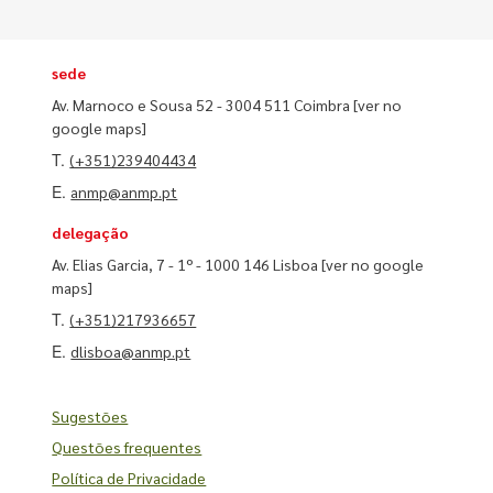
sede
Av. Marnoco e Sousa 52 - 3004 511 Coimbra
[ver no
google maps]
T.
(+351)239404434
E.
anmp@anmp.pt
delegação
Av. Elias Garcia, 7 - 1º - 1000 146 Lisboa
[ver no google
maps]
T.
(+351)217936657
E.
dlisboa@anmp.pt
Sugestões
Questões frequentes
Política de Privacidade