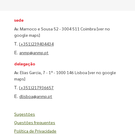
sede
Av. Marnoco e Sousa 52 - 3004 511 Coimbra
[ver no
google maps]
T.
(+351)239404434
E.
anmp@anmp.pt
delegação
Av. Elias Garcia, 7 - 1º - 1000 146 Lisboa
[ver no google
maps]
T.
(+351)217936657
E.
dlisboa@anmp.pt
Sugestões
Questões frequentes
Política de Privacidade