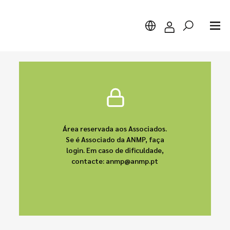
Pesquisar
Área reservada aos Associados.
Se é Associado da ANMP, faça
login. Em caso de dificuldade,
contacte: anmp@anmp.pt