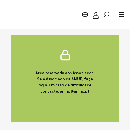
Pesquisar
Área reservada aos Associados.
Se é Associado da ANMP, faça
login. Em caso de dificuldade,
contacte: anmp@anmp.pt