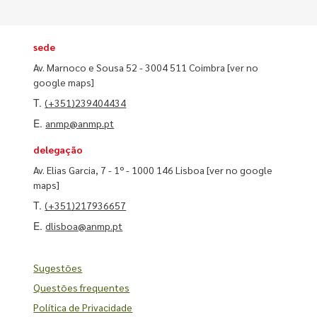
sede
Av. Marnoco e Sousa 52 - 3004 511 Coimbra
[ver no
google maps]
T.
(+351)239404434
E.
anmp@anmp.pt
delegação
Av. Elias Garcia, 7 - 1º - 1000 146 Lisboa
[ver no google
maps]
T.
(+351)217936657
E.
dlisboa@anmp.pt
Sugestões
Questões frequentes
Política de Privacidade