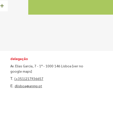
delegação
Av. Elias Garcia, 7 - 1º - 1000 146 Lisboa
[ver no
google maps]
T.
(+351)217936657
E.
dlisboa@anmp.pt