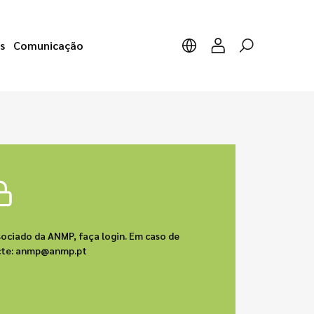
s
Comunicação
sociado da ANMP, faça login. Em caso de
acte: anmp@anmp.pt