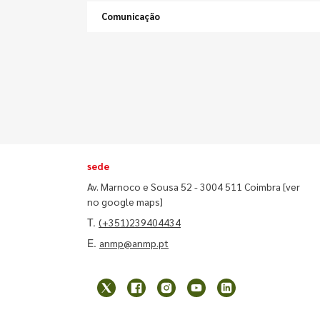
Comunicação
sede
Av. Marnoco e Sousa 52 - 3004 511 Coimbra
[ver
no google maps]
T.
(+351)239404434
E.
anmp@anmp.pt