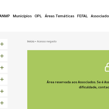
ANMP
Municípios
OPL
Áreas Temáticas
FEFAL
Associado
Início
•
Acesso negado
Área reservada aos Associados. Se é As
dificuldade, cont