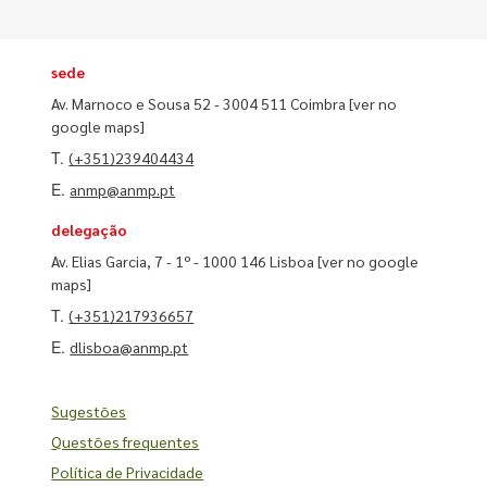
sede
Av. Marnoco e Sousa 52 - 3004 511 Coimbra
[ver no
google maps]
T.
(+351)239404434
E.
anmp@anmp.pt
delegação
Av. Elias Garcia, 7 - 1º - 1000 146 Lisboa
[ver no google
maps]
T.
(+351)217936657
E.
dlisboa@anmp.pt
Sugestões
Questões frequentes
Política de Privacidade