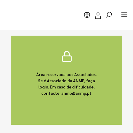
Pesquisar
Área reservada aos Associados.
Se é Associado da ANMP, faça
login. Em caso de dificuldade,
contacte: anmp@anmp.pt