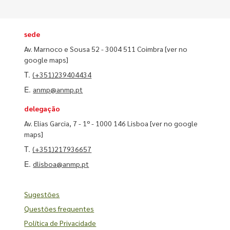
sede
Av. Marnoco e Sousa 52 - 3004 511 Coimbra
[ver no
google maps]
T.
(+351)239404434
E.
anmp@anmp.pt
delegação
Av. Elias Garcia, 7 - 1º - 1000 146 Lisboa
[ver no google
maps]
T.
(+351)217936657
E.
dlisboa@anmp.pt
Sugestões
Questões frequentes
Política de Privacidade