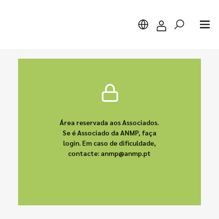
Pesquisar
Área reservada aos Associados.
Se é Associado da ANMP, faça
login. Em caso de dificuldade,
contacte: anmp@anmp.pt