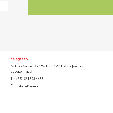
delegação
Av. Elias Garcia, 7 - 1º - 1000 146 Lisboa
[ver no
google maps]
T.
(+351)217936657
E.
dlisboa@anmp.pt