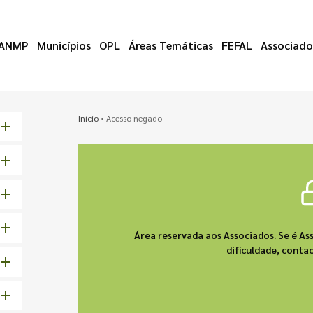
ANMP
Municípios
OPL
Áreas Temáticas
FEFAL
Associado
Início
•
Acesso negado
Área reservada aos Associados. Se é As
dificuldade, cont