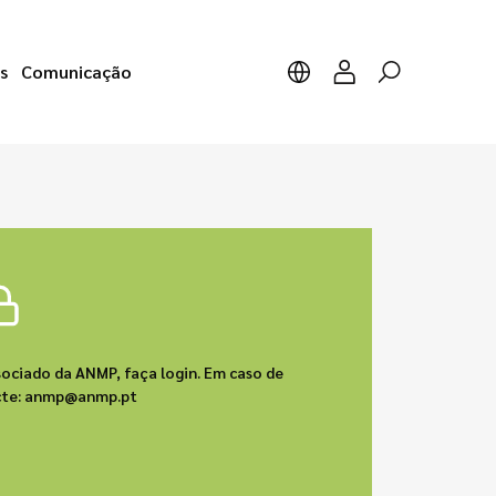
s
Comunicação
sociado da ANMP, faça login. Em caso de
acte: anmp@anmp.pt