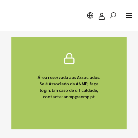
Pesquisar
Área reservada aos Associados.
Se é Associado da ANMP, faça
login. Em caso de dificuldade,
contacte: anmp@anmp.pt