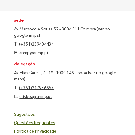
sede
Av. Marnoco e Sousa 52 - 3004 511 Coimbra
[ver no
google maps]
T.
(+351)239404434
E.
anmp@anmp.pt
delegação
Av. Elias Garcia, 7 - 1º - 1000 146 Lisboa
[ver no google
maps]
T.
(+351)217936657
E.
dlisboa@anmp.pt
Sugestões
Questões frequentes
Política de Privacidade