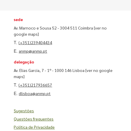
sede
Av. Marnoco e Sousa 52 - 3004 511 Coimbra
[ver no
google maps]
T.
(+351)239404434
E.
anmp@anmp.pt
delegação
Av. Elias Garcia, 7 - 1º - 1000 146 Lisboa
[ver no google
maps]
T.
(+351)217936657
E.
dlisboa@anmp.pt
Sugestões
Questões frequentes
Política de Privacidade