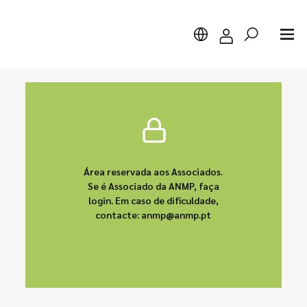
Pesquisar
Área reservada aos Associados.
Se é Associado da ANMP, faça
login. Em caso de dificuldade,
contacte: anmp@anmp.pt