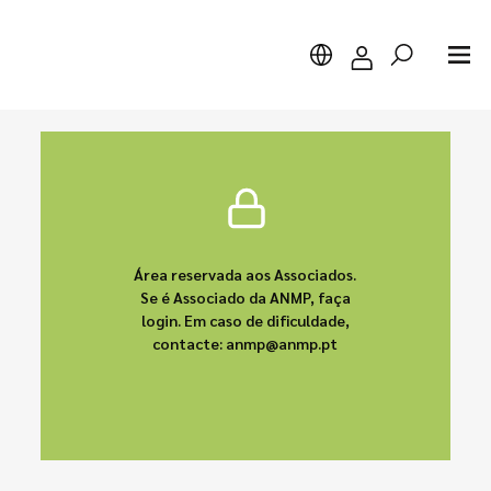
Pesquisar
Área reservada aos Associados.
Se é Associado da ANMP, faça
login. Em caso de dificuldade,
contacte: anmp@anmp.pt