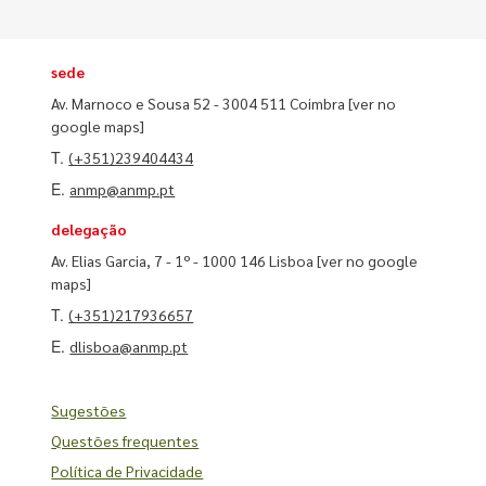
sede
Av. Marnoco e Sousa 52 - 3004 511 Coimbra
[ver no
google maps]
T.
(+351)239404434
E.
anmp@anmp.pt
delegação
Av. Elias Garcia, 7 - 1º - 1000 146 Lisboa
[ver no google
maps]
T.
(+351)217936657
E.
dlisboa@anmp.pt
Sugestões
Questões frequentes
Política de Privacidade