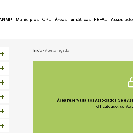
ANMP
Municípios
OPL
Áreas Temáticas
FEFAL
Associado
Início
•
Acesso negado
Área reservada aos Associados. Se é As
dificuldade, cont