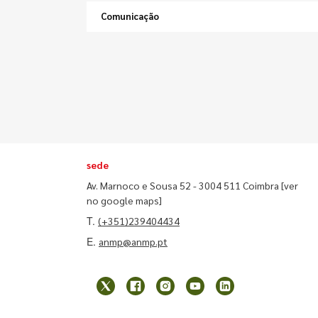
Comunicação
sede
Av. Marnoco e Sousa 52 - 3004 511 Coimbra
[ver
no google maps]
T.
(+351)239404434
E.
anmp@anmp.pt