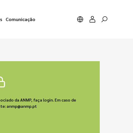
s
Comunicação
sociado da ANMP, faça login. Em caso de
acte: anmp@anmp.pt