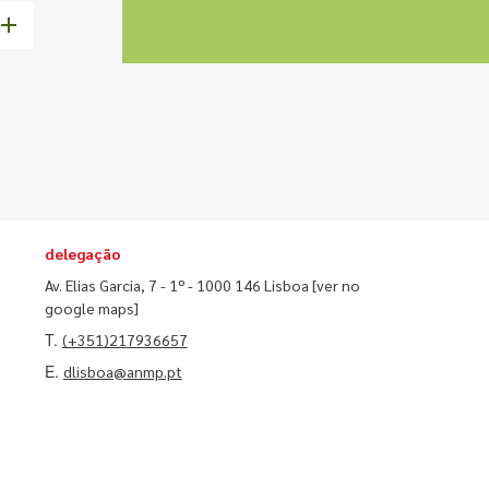
delegação
Av. Elias Garcia, 7 - 1º - 1000 146 Lisboa
[ver no
google maps]
T.
(+351)217936657
E.
dlisboa@anmp.pt