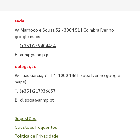
sede
Av. Marnoco e Sousa 52 - 3004 511 Coimbra
[ver no
google maps]
T.
(+351)239404434
E.
anmp@anmp.pt
delegação
Av. Elias Garcia, 7 - 1º - 1000 146 Lisboa
[ver no google
maps]
T.
(+351)217936657
E.
dlisboa@anmp.pt
Sugestões
Questões frequentes
Política de Privacidade