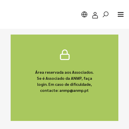
Pesquisar
Área reservada aos Associados.
Se é Associado da ANMP, faça
login. Em caso de dificuldade,
contacte: anmp@anmp.pt