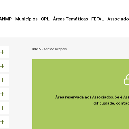
ANMP
Municípios
OPL
Áreas Temáticas
FEFAL
Associado
Início
•
Acesso negado
Área reservada aos Associados. Se é As
dificuldade, cont