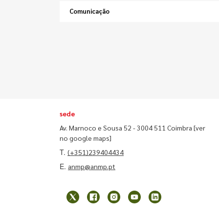
Comunicação
sede
Av. Marnoco e Sousa 52 - 3004 511 Coimbra
[ver
no google maps]
T.
(+351)239404434
E.
anmp@anmp.pt