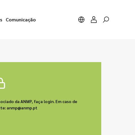
s
Comunicação
sociado da ANMP, faça login. Em caso de
acte: anmp@anmp.pt