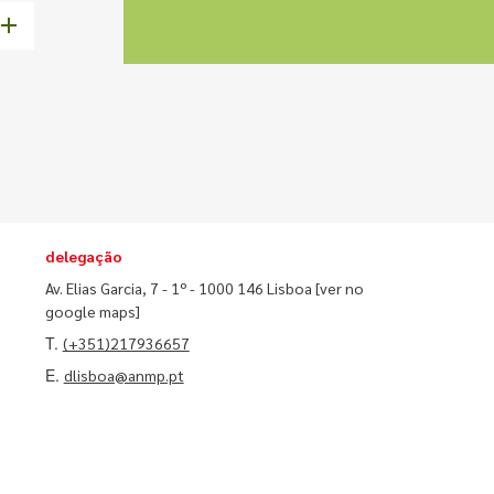
delegação
Av. Elias Garcia, 7 - 1º - 1000 146 Lisboa
[ver no
google maps]
T.
(+351)217936657
E.
dlisboa@anmp.pt