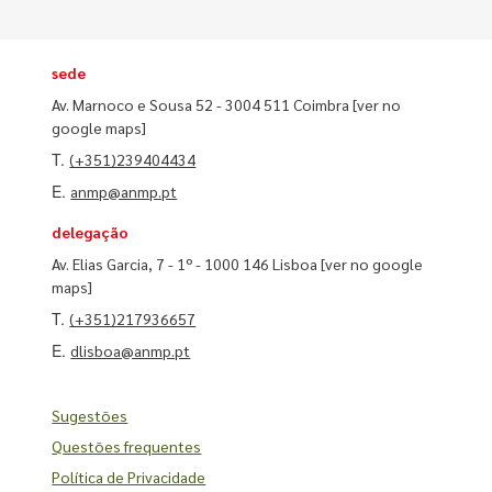
sede
Av. Marnoco e Sousa 52 - 3004 511 Coimbra
[ver no
google maps]
T.
(+351)239404434
E.
anmp@anmp.pt
delegação
Av. Elias Garcia, 7 - 1º - 1000 146 Lisboa
[ver no google
maps]
T.
(+351)217936657
E.
dlisboa@anmp.pt
Sugestões
Questões frequentes
Política de Privacidade