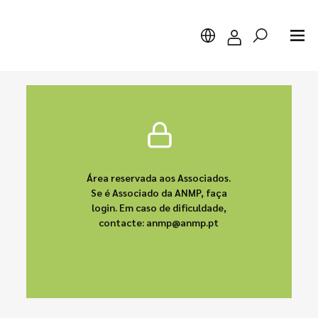
Pesquisar
Área reservada aos Associados.
Se é Associado da ANMP, faça
login. Em caso de dificuldade,
contacte: anmp@anmp.pt