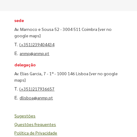
sede
Av. Marnoco e Sousa 52 - 3004 511 Coimbra
[ver no
google maps]
T.
(+351)239404434
E.
anmp@anmp.pt
delegação
Av. Elias Garcia, 7 - 1º - 1000 146 Lisboa
[ver no google
maps]
T.
(+351)217936657
E.
dlisboa@anmp.pt
Sugestões
Questões frequentes
Política de Privacidade