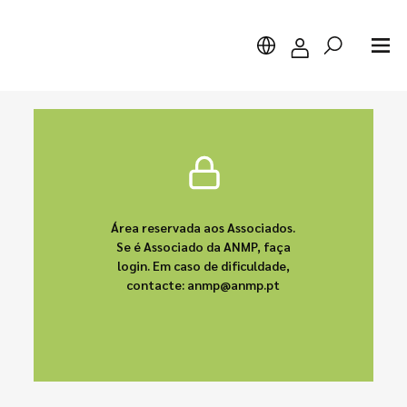
Pesquisar
Área reservada aos Associados.
Se é Associado da ANMP, faça
login. Em caso de dificuldade,
contacte: anmp@anmp.pt