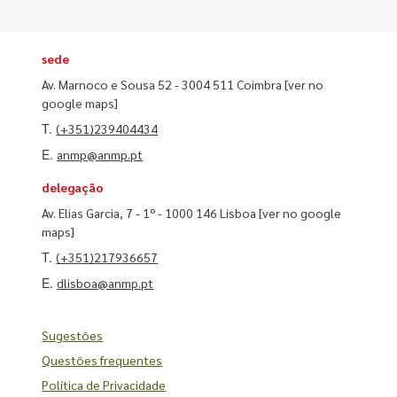
sede
Av. Marnoco e Sousa 52 - 3004 511 Coimbra
[ver no
google maps]
T.
(+351)239404434
E.
anmp@anmp.pt
delegação
Av. Elias Garcia, 7 - 1º - 1000 146 Lisboa
[ver no google
maps]
T.
(+351)217936657
E.
dlisboa@anmp.pt
Sugestões
Questões frequentes
Política de Privacidade