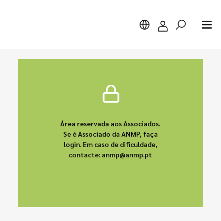
Pesquisar
Área reservada aos Associados.
Se é Associado da ANMP, faça
login. Em caso de dificuldade,
contacte: anmp@anmp.pt