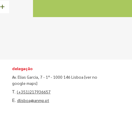
delegação
Av. Elias Garcia, 7 - 1º - 1000 146 Lisboa
[ver no
google maps]
T.
(+351)217936657
E.
dlisboa@anmp.pt