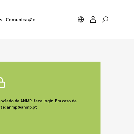
s
Comunicação
sociado da ANMP, faça login. Em caso de
acte: anmp@anmp.pt