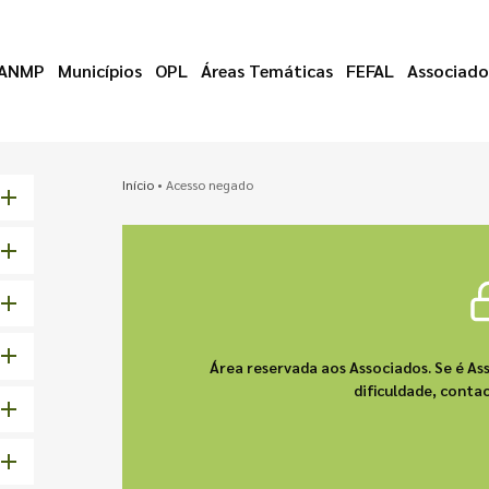
ANMP
Municípios
OPL
Áreas Temáticas
FEFAL
Associado
Início
•
Acesso negado
Área reservada aos Associados. Se é As
dificuldade, cont