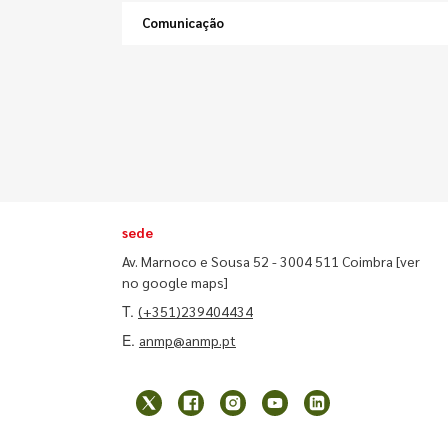
Comunicação
sede
Av. Marnoco e Sousa 52 - 3004 511 Coimbra
[ver
no google maps]
T.
(+351)239404434
E.
anmp@anmp.pt