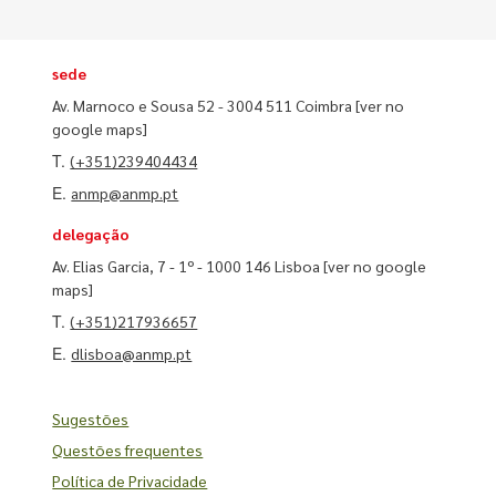
sede
Av. Marnoco e Sousa 52 - 3004 511 Coimbra
[ver no
google maps]
T.
(+351)239404434
E.
anmp@anmp.pt
delegação
Av. Elias Garcia, 7 - 1º - 1000 146 Lisboa
[ver no google
maps]
T.
(+351)217936657
E.
dlisboa@anmp.pt
Sugestões
Questões frequentes
Política de Privacidade