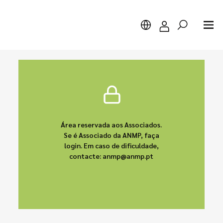
Pesquisar
Área reservada aos Associados.
Se é Associado da ANMP, faça
login. Em caso de dificuldade,
contacte: anmp@anmp.pt