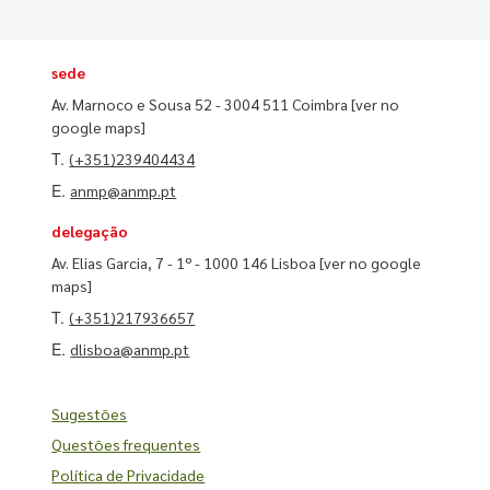
sede
Av. Marnoco e Sousa 52 - 3004 511 Coimbra
[ver no
google maps]
T.
(+351)239404434
E.
anmp@anmp.pt
delegação
Av. Elias Garcia, 7 - 1º - 1000 146 Lisboa
[ver no google
maps]
T.
(+351)217936657
E.
dlisboa@anmp.pt
Sugestões
Questões frequentes
Política de Privacidade