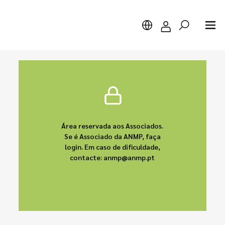
Pesquisar
Área reservada aos Associados.
Se é Associado da ANMP, faça
login. Em caso de dificuldade,
contacte: anmp@anmp.pt