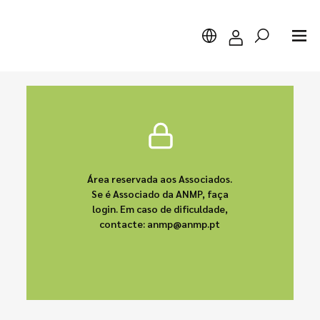
Pesquisar
Área reservada aos Associados.
Se é Associado da ANMP, faça
login. Em caso de dificuldade,
contacte: anmp@anmp.pt