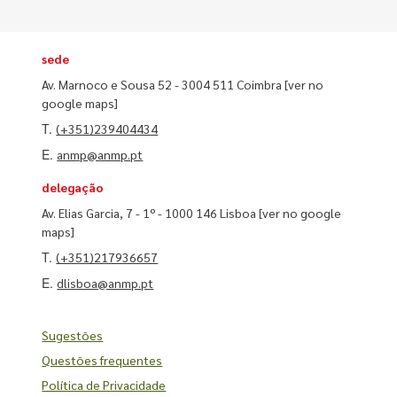
sede
Av. Marnoco e Sousa 52 - 3004 511 Coimbra
[ver no
google maps]
T.
(+351)239404434
E.
anmp@anmp.pt
delegação
Av. Elias Garcia, 7 - 1º - 1000 146 Lisboa
[ver no google
maps]
T.
(+351)217936657
E.
dlisboa@anmp.pt
Sugestões
Questões frequentes
Política de Privacidade