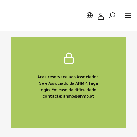
Pesquisar
Área reservada aos Associados.
Se é Associado da ANMP, faça
login. Em caso de dificuldade,
contacte: anmp@anmp.pt