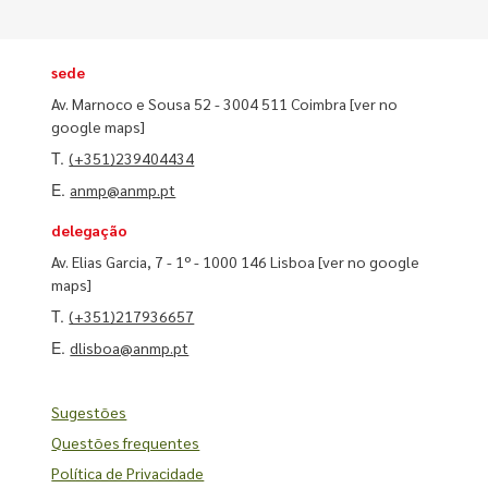
sede
Av. Marnoco e Sousa 52 - 3004 511 Coimbra
[ver no
google maps]
T.
(+351)239404434
E.
anmp@anmp.pt
delegação
Av. Elias Garcia, 7 - 1º - 1000 146 Lisboa
[ver no google
maps]
T.
(+351)217936657
E.
dlisboa@anmp.pt
Sugestões
Questões frequentes
Política de Privacidade