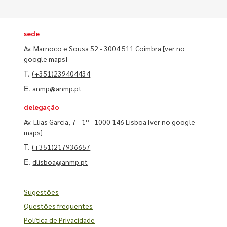
sede
Av. Marnoco e Sousa 52 - 3004 511 Coimbra
[ver no
google maps]
T.
(+351)239404434
E.
anmp@anmp.pt
delegação
Av. Elias Garcia, 7 - 1º - 1000 146 Lisboa
[ver no google
maps]
T.
(+351)217936657
E.
dlisboa@anmp.pt
Sugestões
Questões frequentes
Política de Privacidade