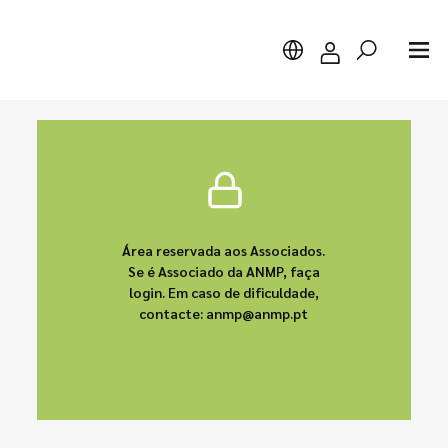
Pesquisar
Área reservada aos Associados.
Se é Associado da ANMP, faça
login. Em caso de dificuldade,
contacte: anmp@anmp.pt