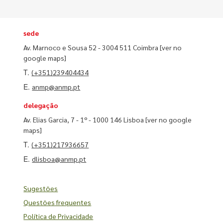
sede
Av. Marnoco e Sousa 52 - 3004 511 Coimbra
[ver no
google maps]
T.
(+351)239404434
E.
anmp@anmp.pt
delegação
Av. Elias Garcia, 7 - 1º - 1000 146 Lisboa
[ver no google
maps]
T.
(+351)217936657
E.
dlisboa@anmp.pt
Sugestões
Questões frequentes
Política de Privacidade