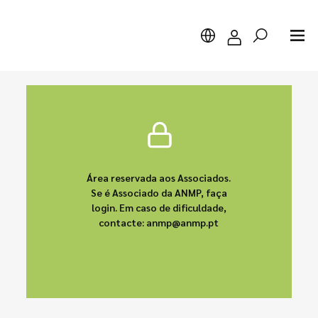
Pesquisar
Área reservada aos Associados.
Se é Associado da ANMP, faça
login. Em caso de dificuldade,
contacte: anmp@anmp.pt