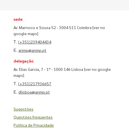
sede
Av. Marnoco e Sousa 52 - 3004 511 Coimbra
[ver no
google maps]
T.
(+351)239404434
E.
anmp@anmp.pt
delegação
Av. Elias Garcia, 7 - 1º - 1000 146 Lisboa
[ver no google
maps]
T.
(+351)217936657
E.
dlisboa@anmp.pt
Sugestões
Questões frequentes
Política de Privacidade