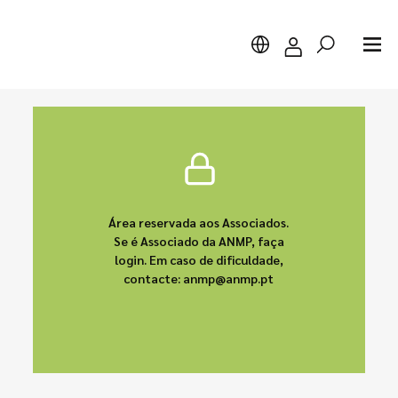
Pesquisar
Área reservada aos Associados.
Se é Associado da ANMP, faça
login. Em caso de dificuldade,
contacte: anmp@anmp.pt