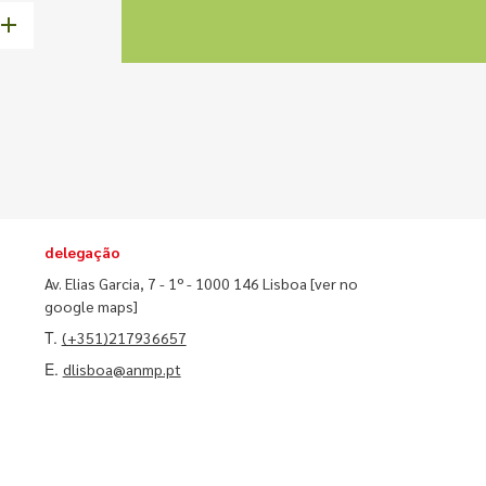
delegação
Av. Elias Garcia, 7 - 1º - 1000 146 Lisboa
[ver no
google maps]
T.
(+351)217936657
E.
dlisboa@anmp.pt