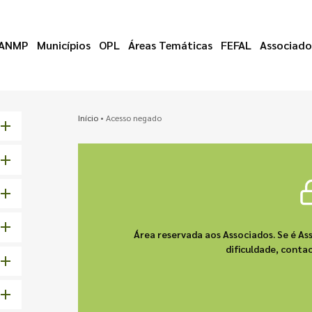
ANMP
Municípios
OPL
Áreas Temáticas
FEFAL
Associado
Início
•
Acesso negado
Área reservada aos Associados. Se é As
dificuldade, cont