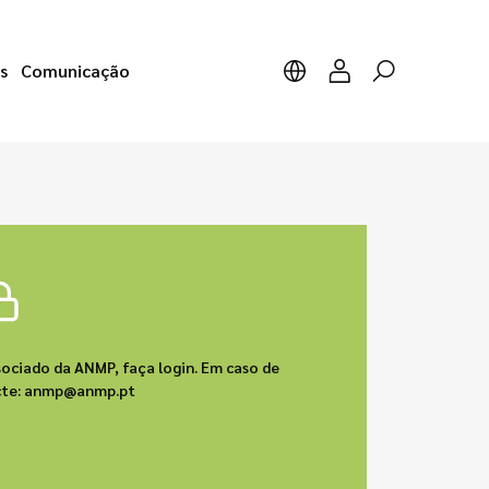
s
Comunicação
sociado da ANMP, faça login. Em caso de
acte: anmp@anmp.pt