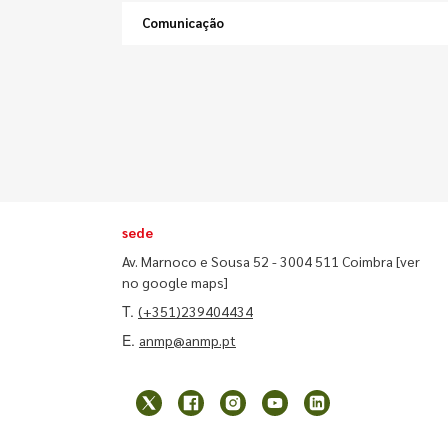
Comunicação
sede
Av. Marnoco e Sousa 52 - 3004 511 Coimbra
[ver
no google maps]
T.
(+351)239404434
E.
anmp@anmp.pt