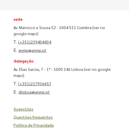
sede
Av. Marnoco e Sousa 52 - 3004 511 Coimbra
[ver no
google maps]
T.
(+351)239404434
E.
anmp@anmp.pt
delegação
Av. Elias Garcia, 7 - 1º - 1000 146 Lisboa
[ver no google
maps]
T.
(+351)217936657
E.
dlisboa@anmp.pt
Sugestões
Questões frequentes
Política de Privacidade