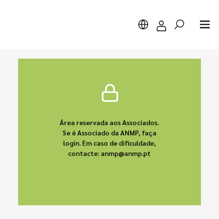
Pesquisar
Área reservada aos Associados.
Se é Associado da ANMP, faça
login. Em caso de dificuldade,
contacte: anmp@anmp.pt