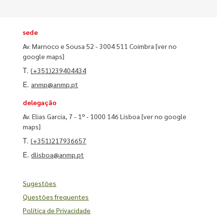
sede
Av. Marnoco e Sousa 52 - 3004 511 Coimbra
[ver no
google maps]
T.
(+351)239404434
E.
anmp@anmp.pt
delegação
Av. Elias Garcia, 7 - 1º - 1000 146 Lisboa
[ver no google
maps]
T.
(+351)217936657
E.
dlisboa@anmp.pt
Sugestões
Questões frequentes
Política de Privacidade