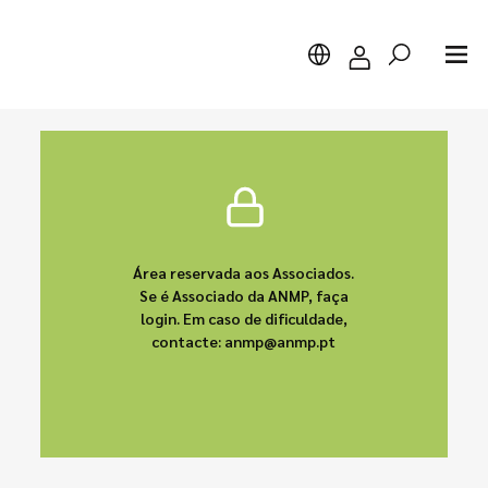
Pesquisar
Área reservada aos Associados.
Se é Associado da ANMP, faça
login. Em caso de dificuldade,
contacte: anmp@anmp.pt