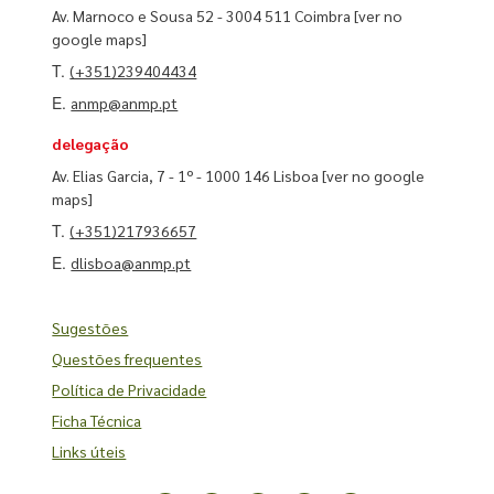
Av. Marnoco e Sousa 52 - 3004 511 Coimbra
[ver no
google maps]
T.
(+351)239404434
E.
anmp@anmp.pt
delegação
Av. Elias Garcia, 7 - 1º - 1000 146 Lisboa
[ver no google
maps]
T.
(+351)217936657
E.
dlisboa@anmp.pt
Sugestões
Questões frequentes
Política de Privacidade
Ficha Técnica
Links úteis