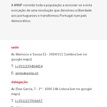
A ANMP convida toda a população a associar-se a esta
evocação de uma revolução que devolveu a liberdade
aos portugueses e transformou Portugal num país
democrático.
sede
Av. Marnoco e Sousa 52 - 3004 511 Coimbra
[ver no
google maps]
T.
(+351)239404434
E.
anmp@anmp.pt
delegação
Av. Elias Garcia, 7 - 1º - 1000 146 Lisboa
[ver no google
maps]
T.
(+351)217936657