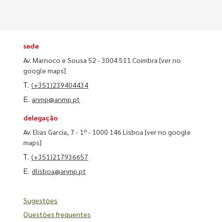
sede
Av. Marnoco e Sousa 52 - 3004 511 Coimbra
[ver no
google maps]
T.
(+351)239404434
E.
anmp@anmp.pt
delegação
Av. Elias Garcia, 7 - 1º - 1000 146 Lisboa
[ver no google
maps]
T.
(+351)217936657
E.
dlisboa@anmp.pt
Sugestões
Questões frequentes