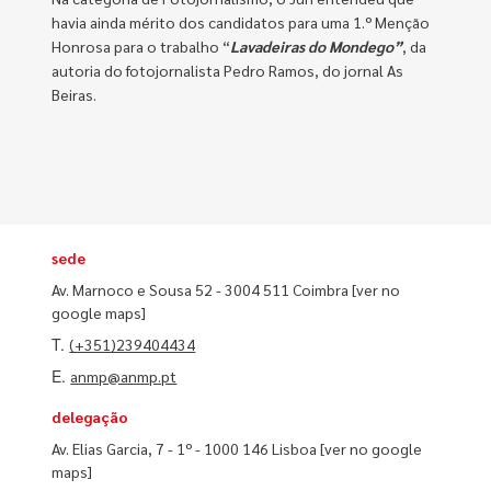
havia ainda mérito dos candidatos para uma 1.º Menção
Honrosa para o trabalho “
Lavadeiras do Mondego”
, da
autoria do fotojornalista Pedro Ramos, do jornal As
Beiras.
sede
Av. Marnoco e Sousa 52 - 3004 511 Coimbra
[ver no
google maps]
T.
(+351)239404434
E.
anmp@anmp.pt
delegação
Av. Elias Garcia, 7 - 1º - 1000 146 Lisboa
[ver no google
maps]