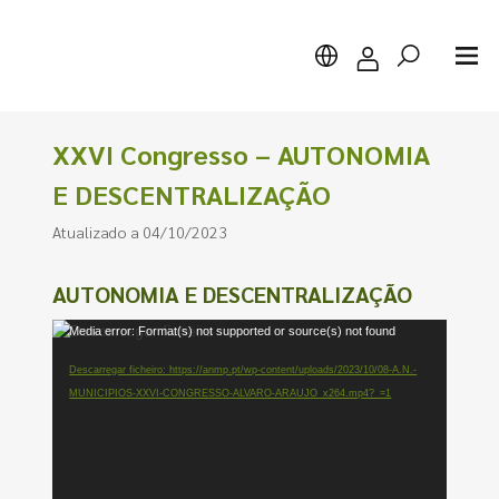
XXVI Congresso – AUTONOMIA
E DESCENTRALIZAÇÃO
Atualizado a 04/10/2023
Pesquisar
AUTONOMIA E DESCENTRALIZAÇÃO
Reprodutor
Media error: Format(s) not supported or source(s) not found
de
Descarregar ficheiro: https://anmp.pt/wp-content/uploads/2023/10/08-A.N.-
vídeo
MUNICIPIOS-XXVI-CONGRESSO-ALVARO-ARAUJO_x264.mp4?_=1