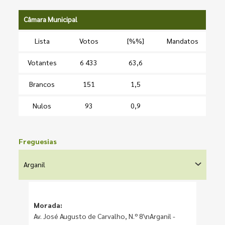
Câmara Municipal
Lista
Votos
[%%]
Mandatos
Votantes
6 433
63,6
Brancos
151
1,5
Nulos
93
0,9
Freguesias
Arganil
Morada:
Av. José Augusto de Carvalho, N.º 8\nArganil -