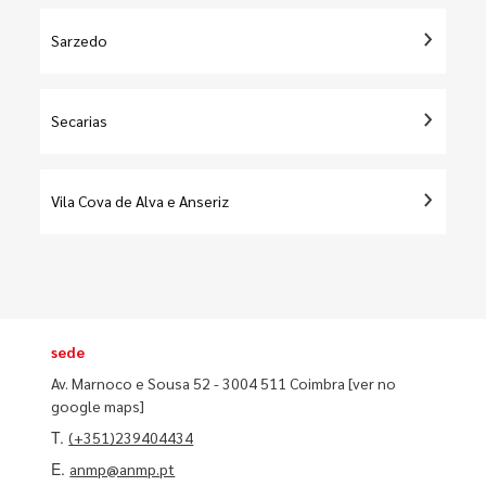
Sarzedo
Secarias
Vila Cova de Alva e Anseriz
sede
Av. Marnoco e Sousa 52 - 3004 511 Coimbra
[ver no
google maps]
T.
(+351)239404434
E.
anmp@anmp.pt