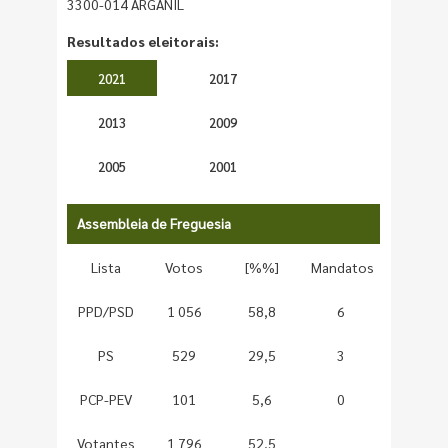
3300-014 ARGANIL
Resultados eleitorais:
2021
2017
2013
2009
2005
2001
Assembleia de Freguesia
Lista
Votos
[%%]
Mandatos
PPD/PSD
1 056
58,8
6
PS
529
29,5
3
PCP-PEV
101
5,6
0
Votantes
1 796
52,5