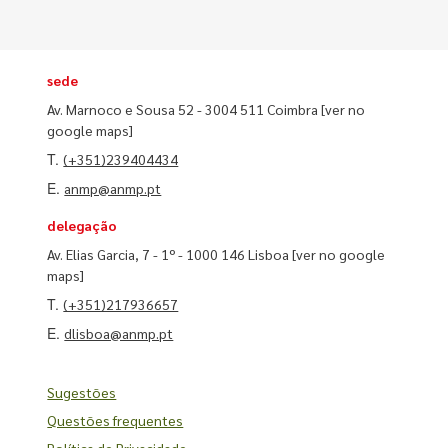
sede
Av. Marnoco e Sousa 52 - 3004 511 Coimbra
[ver no
google maps]
T.
(+351)239404434
E.
anmp@anmp.pt
delegação
Av. Elias Garcia, 7 - 1º - 1000 146 Lisboa
[ver no google
maps]
T.
(+351)217936657
E.
dlisboa@anmp.pt
Sugestões
Questões frequentes