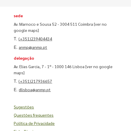
sede
Av. Marnoco e Sousa 52 - 3004 511 Coimbra
[ver no
google maps]
T.
(+351)239404434
E.
anmp@anmp.pt
delegação
Av. Elias Garcia, 7 - 1º - 1000 146 Lisboa
[ver no google
maps]
T.
(+351)217936657
E.
dlisboa@anmp.pt
Sugestões
Questões frequentes
Política de Privacidade