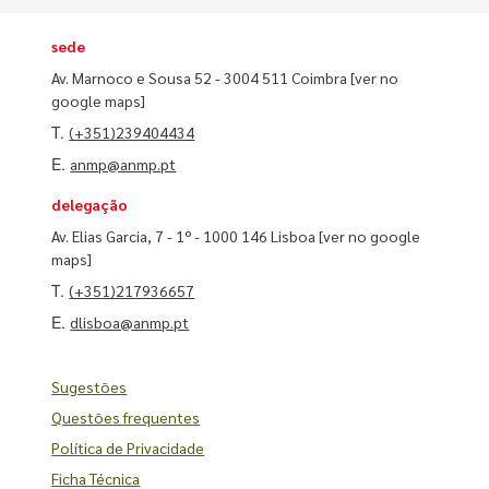
sede
Av. Marnoco e Sousa 52 - 3004 511 Coimbra
[ver no
google maps]
T.
(+351)239404434
E.
anmp@anmp.pt
delegação
Av. Elias Garcia, 7 - 1º - 1000 146 Lisboa
[ver no google
maps]
T.
(+351)217936657
E.
dlisboa@anmp.pt
Sugestões
Questões frequentes
Política de Privacidade
Ficha Técnica