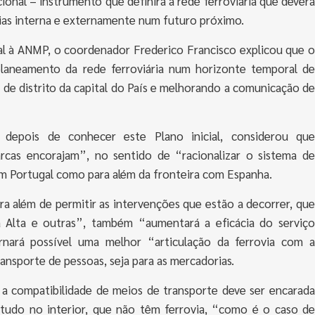
onal – instrumento que definirá a rede ferroviária que deverá
ias interna e externamente num futuro próximo.
al à ANMP, o coordenador Frederico Francisco explicou que o
planeamento da rede ferroviária num horizonte temporal de
 de distrito da capital do País e melhorando a comunicação de
epois de conhecer este Plano inicial, considerou que
cas encorajam”, no sentido de “racionalizar o sistema de
m Portugal como para além da fronteira com Espanha.
a além de permitir as intervenções que estão a decorrer, que
a Alta e outras”, também “aumentará a eficácia do serviço
rnará possível uma melhor “articulação da ferrovia com a
ransporte de pessoas, seja para as mercadorias.
a compatibilidade de meios de transporte deve ser encarada
retudo no interior, que não têm ferrovia, “como é o caso de