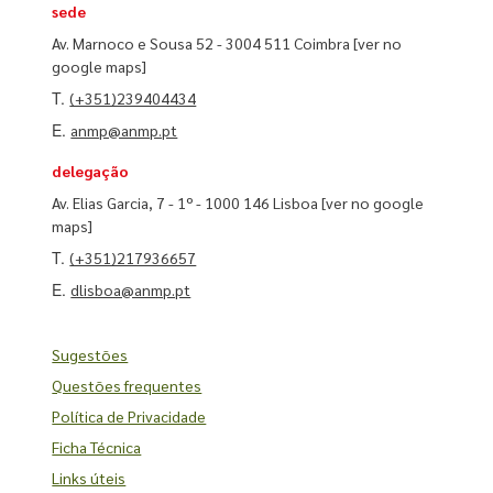
sede
Av. Marnoco e Sousa 52 - 3004 511 Coimbra
[ver no
google maps]
T.
(+351)239404434
E.
anmp@anmp.pt
delegação
Av. Elias Garcia, 7 - 1º - 1000 146 Lisboa
[ver no google
maps]
T.
(+351)217936657
E.
dlisboa@anmp.pt
Sugestões
Questões frequentes
Política de Privacidade
Ficha Técnica
Links úteis