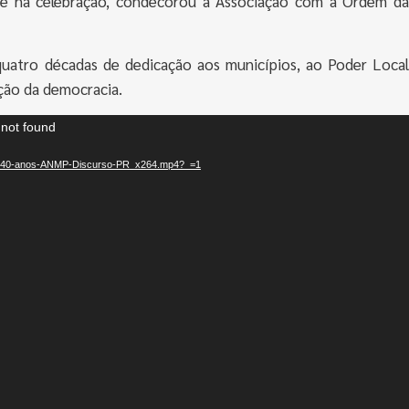
te na celebração, condecorou a Associação com a Ordem da
quatro décadas de dedicação aos municípios, ao Poder Local
ção da democracia.
 not found
4/05/40-anos-ANMP-Discurso-PR_x264.mp4?_=1