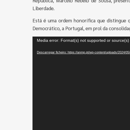
República, Marcelo Rebelo de Sousa, presen
Liberdade.
Está é uma ordem honorífica que distingue 
Democrático, a Portugal, em prol da consolida
Reprodutor
Media error: Format(s) not supported or source(s)
de
Descarregar ficheiro: https://anmp.pt/wp-content/uploads/202
vídeo