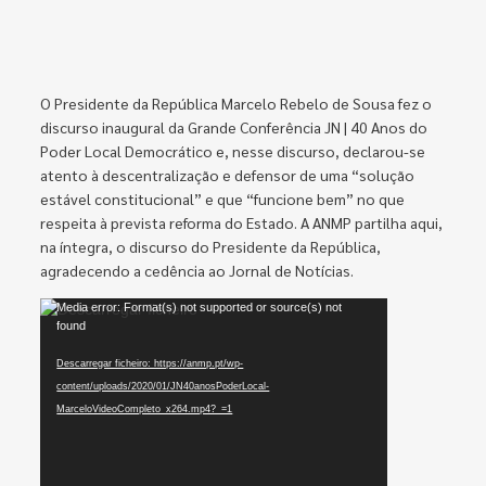
O Presidente da República Marcelo Rebelo de Sousa fez o
discurso inaugural da Grande Conferência JN | 40 Anos do
Poder Local Democrático e, nesse discurso, declarou-se
atento à descentralização e defensor de uma “solução
estável constitucional” e que “funcione bem” no que
respeita à prevista reforma do Estado. A ANMP partilha aqui,
na íntegra, o discurso do Presidente da República,
agradecendo a cedência ao Jornal de Notícias.
Reprodutor
Media error: Format(s) not supported or source(s) not
found
de
vídeo
Descarregar ficheiro: https://anmp.pt/wp-
content/uploads/2020/01/JN40anosPoderLocal-
MarceloVideoCompleto_x264.mp4?_=1