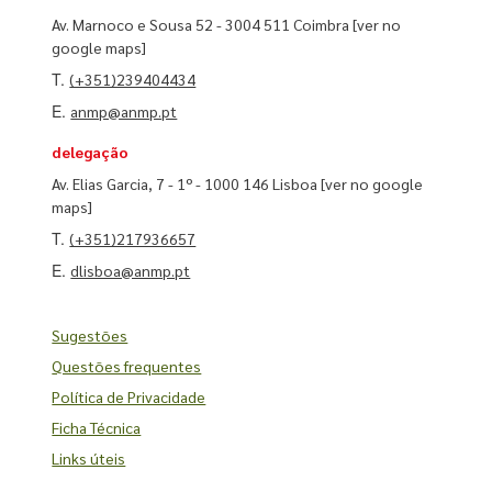
Av. Marnoco e Sousa 52 - 3004 511 Coimbra
[ver no
google maps]
T.
(+351)239404434
E.
anmp@anmp.pt
delegação
Av. Elias Garcia, 7 - 1º - 1000 146 Lisboa
[ver no google
maps]
T.
(+351)217936657
E.
dlisboa@anmp.pt
Sugestões
Questões frequentes
Política de Privacidade
Ficha Técnica
Links úteis