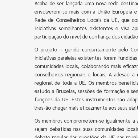
Acaba de ser lançada uma nova rede destinada 
envolverem-se mais com a União Europeia e 
Rede de Conselheiros Locais da UE, que con
iniciativas semelhantes existentes e visa 
participação do nível de confiança dos cidadã
O projeto – gerido conjuntamente pelo Com
iniciativas paralelas existentes foram fundid
comunidades locais, colaborando mais efica
conselheiros regionais e locais. A adesão à 
regional de toda a UE. Os membros beneficia
estudo a Bruxelas, sessões de formação e s
funções da UE. Estes instrumentos são adapt
lhes-ão chegar mais eficazmente aos seus elei
Os membros comprometem-se igualmente a ass
sejam debatidas nas suas comunidades locai
debate regular das questões da UE nas reuniõe