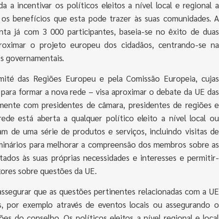
a incentivar os políticos eleitos a nível local e regional a
os benefícios que esta pode trazer às suas comunidades. A
ta já com 3 000 participantes, baseia-se no êxito de duas
aproximar o projeto europeu dos cidadãos, centrando-se na
os governamentais.
ité das Regiões Europeu e pela Comissão Europeia, cujas
as para formar a nova rede – visa aproximar o debate da UE das
zmente com presidentes de câmara, presidentes de regiões e
rede está aberta a qualquer político eleito a nível local ou
m de uma série de produtos e serviços, incluindo visitas de
eminários para melhorar a compreensão dos membros sobre as
ados às suas próprias necessidades e interesses e permitir-
tores sobre questões da UE.
egurar que as questões pertinentes relacionadas com a UE
s, por exemplo através de eventos locais ou assegurando o
s do conselho. Os políticos eleitos a nível regional e local