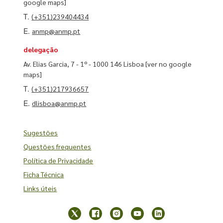
google maps]
T.
(+351)239404434
E.
anmp@anmp.pt
delegação
Av. Elias Garcia, 7 - 1º - 1000 146 Lisboa
[ver no google
maps]
T.
(+351)217936657
E.
dlisboa@anmp.pt
Sugestões
Questões frequentes
Política de Privacidade
Ficha Técnica
Links úteis