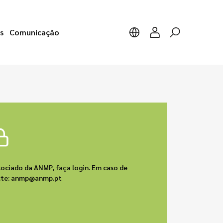
s
Comunicação
sociado da ANMP, faça login. Em caso de
acte: anmp@anmp.pt