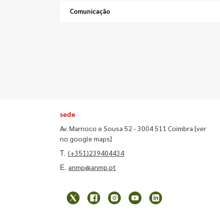
Comunicação
sede
Av. Marnoco e Sousa 52 - 3004 511 Coimbra
[ver
no google maps]
T.
(+351)239404434
E.
anmp@anmp.pt