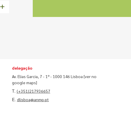
delegação
Av. Elias Garcia, 7 - 1º - 1000 146 Lisboa
[ver no
google maps]
T.
(+351)217936657
E.
dlisboa@anmp.pt