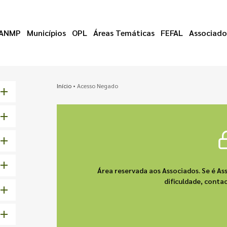
ANMP
Municípios
OPL
Áreas Temáticas
FEFAL
Associado
Início
•
Acesso Negado
Área reservada aos Associados. Se é As
dificuldade, cont