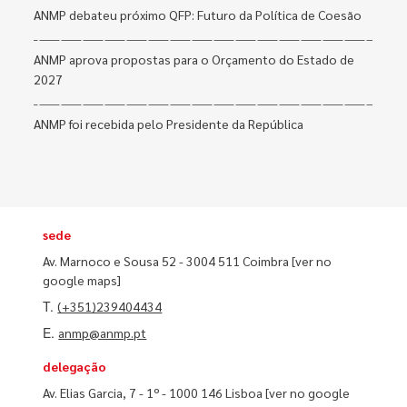
ANMP debateu próximo QFP: Futuro da Política de Coesão
ANMP aprova propostas para o Orçamento do Estado de
2027
ANMP foi recebida pelo Presidente da República
sede
Av. Marnoco e Sousa 52 - 3004 511 Coimbra
[ver no
google maps]
T.
(+351)239404434
E.
anmp@anmp.pt
delegação
Av. Elias Garcia, 7 - 1º - 1000 146 Lisboa
[ver no google