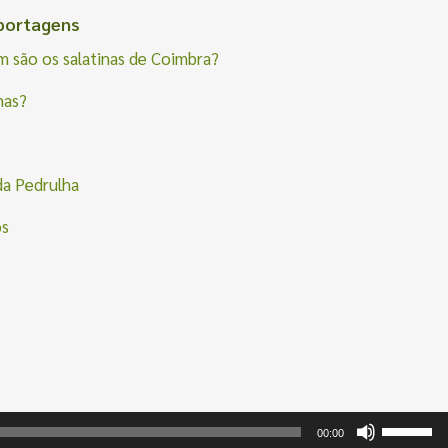
eportagens
 são os salatinas de Coimbra?
nas?
da Pedrulha
os
Use
00:00