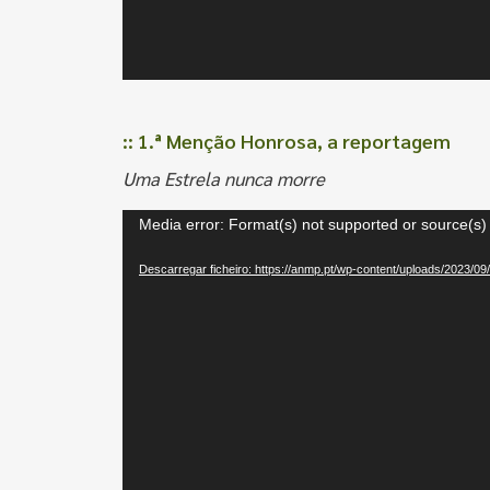
:: 1.ª Menção Honrosa, a reportagem
Uma Estrela nunca morre
Reprodutor
Media error: Format(s) not supported or source(s)
de
Descarregar ficheiro: https://anmp.pt/wp-content/uploads/202
vídeo