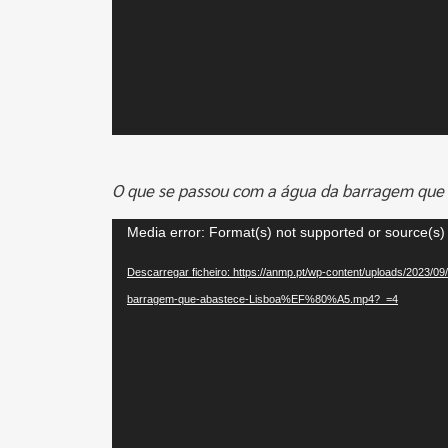
O que se passou com a água da barragem que 
Reprodutor
Media error: Format(s) not supported or source(s)
de
Descarregar ficheiro: https://anmp.pt/wp-content/uploads/2023/
vídeo
barragem-que-abastece-Lisboa%EF%80%A5.mp4?_=4