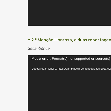
:: 2.ª Menção Honrosa, a duas reportage
Seca ibérica
Reprodutor
Media error: Format(s) not supported or source(s)
de
Descarregar ficheiro: https://anmp.pt/wp-content/uploads/2023/0
vídeo