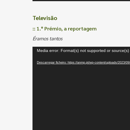
de
áudio
Televisão
:: 1.º Prémio, a reportagem
Éramos tantos
Reprodutor
Media error: Format(s) not supported or source(s)
de
Descarregar ficheiro: https://anmp.pt/wp-content/uploads/2023/
vídeo