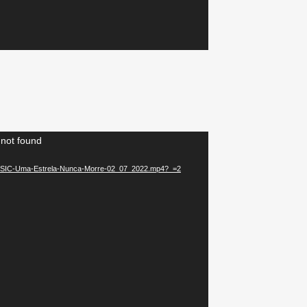
 not found
3/09/SIC-Uma-Estrela-Nunca-Morre-02_07_2022.mp4?_=2