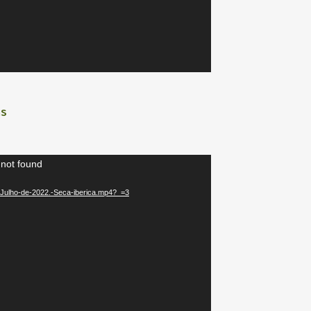
ns
 not found
9/Julho-de-2022.-Seca-iberica.mp4?_=3