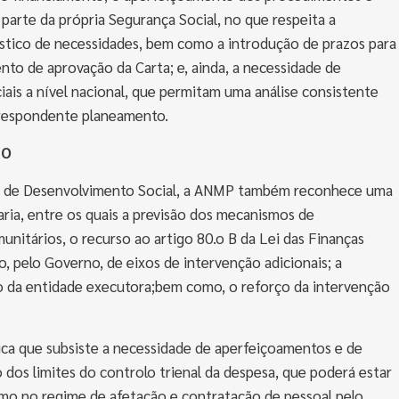
parte da própria Segurança Social, no que respeita a
óstico de necessidades, bem como a introdução de prazos para
nto de aprovação da Carta; e, ainda, a necessidade de
ciais a nível nacional, que permitam uma análise consistente
orrespondente planeamento.
TO
is de Desenvolvimento Social, a ANMP também reconhece uma
aria, entre os quais a previsão dos mecanismos de
nitários, o recurso ao artigo 80.o B da Lei das Finanças
ão, pelo Governo, de eixos de intervenção adicionais; a
̃o da entidade executora;bem como, o reforço da intervenção
ica que subsiste a necessidade de aperfeiçoamentos e de
 dos limites do controlo trienal da despesa, que poderá estar
mo no regime de afetação e contratação de pessoal pelo